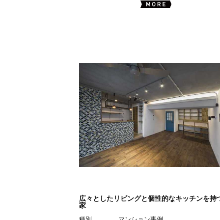
広々としたリビングと個性的なキッチンを持
家
種別
マンション事例