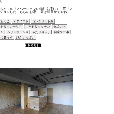
り
もとフルリノベーションの物件を壊して、再リノ
ションしたこちらのお家。 昼は緑豊かでやわ
震も万全
和テイスト
コンクリート壁
だわりインテリア
こだわりキッチン
無垢の木
イル
ヘリンボーン床
ふたり暮らし
自宅で仕事
心に暮らす
緑がいっぱい