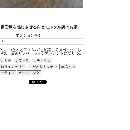
の雰囲気を感じさせる白とモルタル調のお家
マンション事例
り
的に”白と木とモルタル”を意識して演出したこち
お家。最近リノベーションでトレンドになりつ...
震も万全
カフェ風
ナチュラル
だわりインテリア
こだわりキッチン
無垢の木
ローライフ
ガーデニング