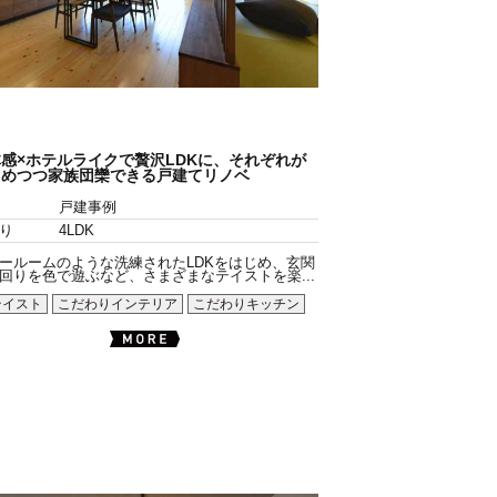
感×ホテルライクで贅沢LDKに、それぞれが
めつつ家族団欒できる戸建てリノベ
戸建事例
り
4LDK
ールームのような洗練されたLDKをはじめ、玄関
回りを色で遊ぶなど、さまざまなテイストを楽...
テイスト
こだわりインテリア
こだわりキッチン