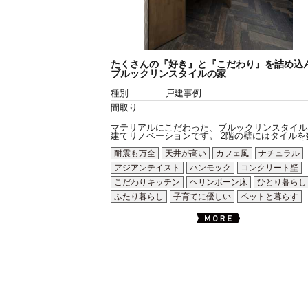
たくさんの『好き』と『こだわり』を詰め込
ブルックリンスタイルの家
種別
戸建事例
間取り
マテリアルにこだわった、ブルックリンスタイル
建てリノベーションです。 2階の壁にはタイルを数.
耐震も万全
天井が高い
カフェ風
ナチュラル
アジアンテイスト
ハンモック
コンクリート壁
こだわりキッチン
ヘリンボーン床
ひとり暮らし
ふたり暮らし
子育てに優しい
ペットと暮らす