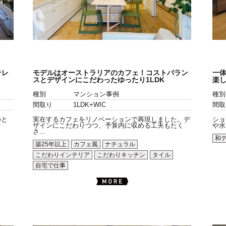
テレ
モデルはオーストラリアのカフェ！コストバラン
一体
スとデザインにこだわったゆったり1LDK
楽し
種別
マンション事例
種別
間取り
1LDK+WIC
間取
ゆと
実在するカフェをリノベーションで再現しました。デ
ショ
ザインにこだわりつつ、予算内に収める工夫もたく
や水
さ...
和
築25年以上
カフェ風
ナチュラル
こだわりインテリア
こだわりキッチン
タイル
自宅で仕事