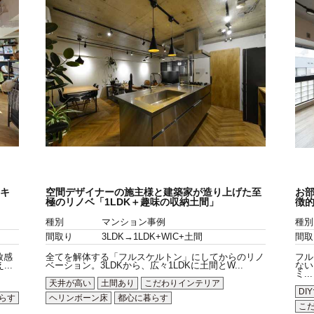
゙キ
空間デザイナーの施主様と建築家が造り上げた至
お
極のリノベ「1LDK＋趣味の収納土間」
徴
種別
マンション事例
種別
間取り
3LDK→1LDK+WIC+土間
間取
放感
全てを解体する「フルスケルトン」にしてからのリノ
フル
..
ベーション。3LDKから、広々1LDKに土間とW...
ない
ミ...
天井が高い
土間あり
こだわりインテリア
DI
らす
ヘリンボーン床
都心に暮らす
こ