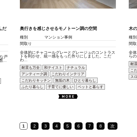
んだ
奥行きを感じさせるモノトーン調の空間
木
種別
マンション事例
種別
間取り
間取
全体的にチャコールグレーとグレージュのコントラス
全体
トを利かせ、統一感をもった作りにしました。こだ
らの
な戸
わ...
..
耐
耐震も万全
和テイスト
ナチュラル
こ
アンティーク調
こだわりインテリア
ス
こだわりキッチン
無垢の木
ひとり暮らし
ふたり暮らし
子育てに優しい
ペットと暮らす
1
2
3
4
5
6
7
8
次