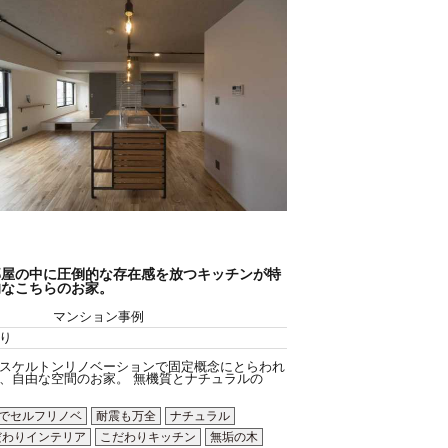
部屋の中に圧倒的な存在感を放つキッチンが特
的なこちらのお家。
マンション事例
り
スケルトンリノベーションで固定概念にとらわれ
、自由な空間のお家。 無機質とナチュラルの
Yでセルフリノベ
耐震も万全
ナチュラル
だわりインテリア
こだわりキッチン
無垢の木