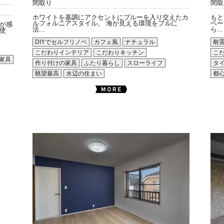
間取り
間取
ホワイトを基調にアクセントにブルーを入り交えたカ
もと
ルフォルニアスタイル。 海が見える環境をフルに
ベー
が感
活...
ら...
使
DIYでセルフリノベ
カフェ風
ナチュラル
耐
こだわりインテリア
こだわりキッチン
こ
家具
作り付けの家具
ふたり暮らし
スローライフ
タ
眺望最高
水辺の住まい
都