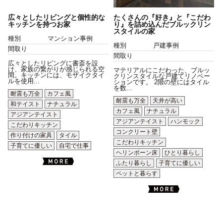
広々としたリビングと個性的な
たくさんの『好き』と『こだわ
キッチンを持つお家
り』を詰め込んだブルックリン
スタイルの家
種別
マンション事例
種別
戸建事例
間取り
間取り
広々としたリビングに書斎を設
け、家族の繋がりが感じられる空
マテリアルにこだわった、ブルッ
間。キッチンには、モザイクタイ
クリンスタイルな戸建てリノベー
ルを使用...
ションです。 2階の壁にはタイル
を数...
耐震も万全
カフェ風
耐震も万全
天井が高い
和テイスト
ナチュラル
カフェ風
ナチュラル
アジアンテイスト
アジアンテイスト
ハンモック
こだわりキッチン
コンクリート壁
作り付けの家具
タイル
こだわりキッチン
子育てに優しい
自宅で仕事
ヘリンボーン床
ひとり暮らし
ふたり暮らし
子育てに優しい
ペットと暮らす