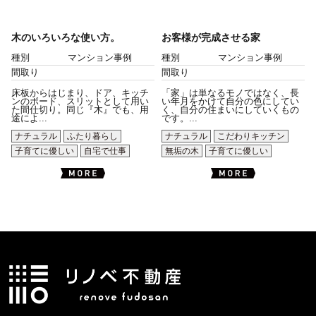
木のいろいろな使い方。
お客様が完成させる家
種別
マンション事例
種別
マンション事例
間取り
間取り
床板からはじまり、ドア、キッチ
「家」は単なるモノではなく、長
ンのボード、スリットとして用い
い年月をかけて自分の色にしてい
た間仕切り。同じ『木』でも、用
く、自分の住まいにしていくもの
途によ...
です。...
ナチュラル
ふたり暮らし
ナチュラル
こだわりキッチン
子育てに優しい
自宅で仕事
無垢の木
子育てに優しい