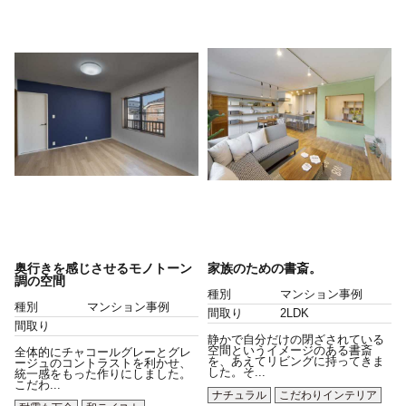
奥行きを感じさせるモノトーン
家族のための書斎。
調の空間
種別
マンション事例
種別
マンション事例
間取り
2LDK
間取り
静かで自分だけの閉ざされている
空間というイメージのある書斎
全体的にチャコールグレーとグレ
を、あえてリビングに持ってきま
ージュのコントラストを利かせ、
した。そ...
統一感をもった作りにしました。
こだわ...
ナチュラル
こだわりインテリア