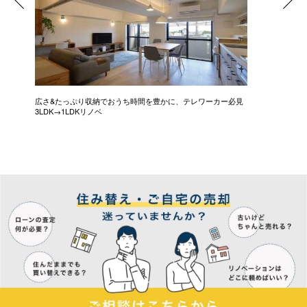
広さ&たっぷり収納でおうち時間を豊かに、テレワーカー必見
モデルは
3LDK→1LDKリノベ
にこだわっ