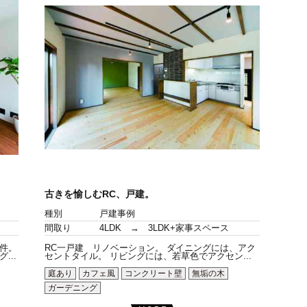
古きを愉しむRC、戸建。
種別
戸建事例
間取り
4LDK → 3LDK+家事スペース
件。
RC一戸建 リノベーション。 ダイニングには、アク
..
セントタイル。 リビングには、若草色でアクセン...
庭あり
カフェ風
コンクリート壁
無垢の木
ガーデニング