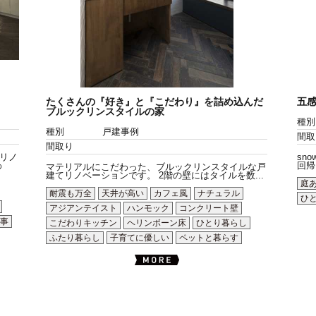
たくさんの『好き』と『こだわり』を詰め込んだ
五感
ブルックリンスタイルの家
種別
種別
戸建事例
間取
間取り
リノ
sn
わ
回帰を
マテリアルにこだわった、ブルックリンスタイルな戸
建てリノベーションです。 2階の壁にはタイルを数...
庭
耐震も万全
天井が高い
カフェ風
ナチュラル
ひ
アジアンテイスト
ハンモック
コンクリート壁
事
こだわりキッチン
ヘリンボーン床
ひとり暮らし
ふたり暮らし
子育てに優しい
ペットと暮らす