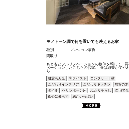
モノトーン調で何を置いても映えるお家
種別
マンション事例
間取り
もともとフルリノベーションの物件を壊して、再
ベーションしたこちらのお家。 昼は緑豊かでや
ら...
耐震も万全
和テイスト
コンクリート壁
こだわりインテリア
こだわりキッチン
無垢の木
タイル
ヘリンボーン床
ふたり暮らし
自宅で仕
都心に暮らす
緑がいっぱい