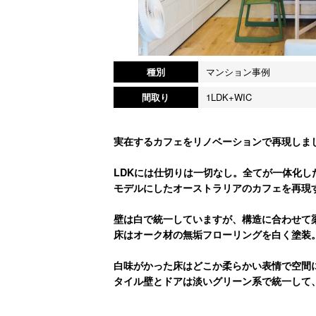
種別
マンション事例
間取り
1LDK+WIC
実在するカフェをリノベーションで再現しま
LDKには仕切りは一切なし。全てが一体化し
モデルにしたオーストラリアのカフェを再現
壁は白で統一していますが、構造に合わせて
床はオーク材の無垢フローリングを白く塗装
白味がかった床はどこか柔らかい表情で空間
タイル壁とドアは淡いグリーン系で統一して