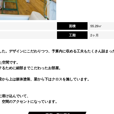
面積
55.29㎡
工期
2ヶ月
した。デザインにこだわりつつ、予算内に収める工夫もたくさん詰まっ
た空間です。
するために細部までこだわったお部屋。
梁から上は躯体塗装、梁から下はクロスを施しています。
。
に溶け込んでいて、
、空間のアクセントになっています。