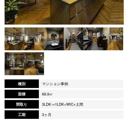
種別
マンション事例
面積
69.9㎡
間取り
3LDK→1LDK+WIC+土間
工期
3ヶ月