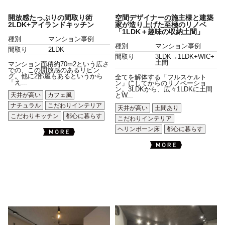
開放感たっぷりの間取り術
空間デザイナーの施主様と建築
2LDK+アイランドキッチン
家が造り上げた至極のリノベ
「1LDK＋趣味の収納土間」
種別
マンション事例
種別
マンション事例
間取り
2LDK
間取り
3LDK→1LDK+WIC+
土間
マンション面積約70m2という広さ
での、この開放感のあるリビン
グ。他に2部屋もあるというから
全てを解体する「フルスケルト
「え...
ン」にしてからのリノベーショ
ン。3LDKから、広々1LDKに土間
天井が高い
カフェ風
とW...
ナチュラル
こだわりインテリア
天井が高い
土間あり
こだわりキッチン
都心に暮らす
こだわりインテリア
ヘリンボーン床
都心に暮らす