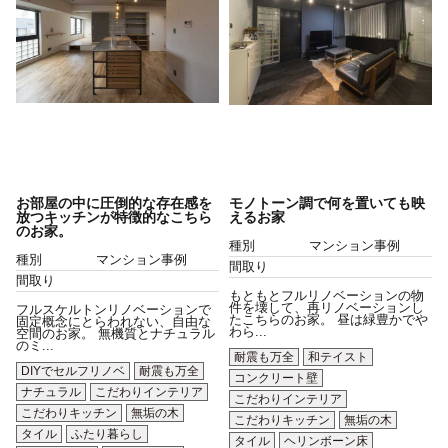
お部屋の中に圧倒的な存在感を
モノトーン調で何を置いても映
放つキッチンが特徴的なこちら
えるお家
のお家。
種別
マンション事例
種別
マンション事例
間取り
間取り
もともとフルリノベーションの物
件を壊して、再リノベーションし
フルスケルトンリノベーションで
たこちらのお家。 昼は緑豊かでや
固定概念にとらわれない、自由な
わら...
空間のお家。 無機質とナチュラル
のミ...
耐震も万全
和テイスト
DIYでセルフリノベ
耐震も万全
コンクリート壁
ナチュラル
こだわりインテリア
こだわりインテリア
こだわりキッチン
無垢の木
こだわりキッチン
無垢の木
タイル
ふたり暮らし
タイル
ヘリンボーン床