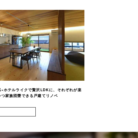
×ホテルライクで贅沢LDKに、それぞれが楽
開放感たっぷりの間取り
つ家族団欒できる戸建てリノベ
チン