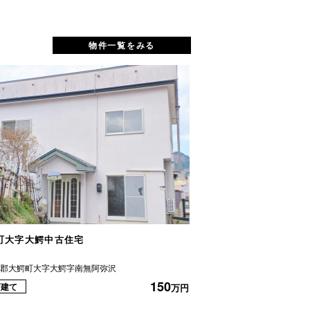
物件一覧をみる
町大字大鰐中古住宅
清水森中古住宅
軽郡大鰐町大字大鰐字南無阿弥沢
弘前市大字清水森字村元
150
戸建て
一戸建て
万円