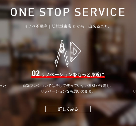
ONE STOP SERVICE
リノベ不動産｜弘前城東店 だから、出来ること。
02
リノベーションをもっと身近に
った
新築マンションでは決して
使っていない素材や設備も、
。
リノベーションなら思いのまま。
詳しくみる