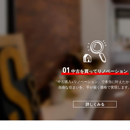
01
中古を買ってリノベーション
「中古購入+リノベーション」で
本当に叶えたか
自由な住まいを、手が届く価格で
実現します
詳しくみる