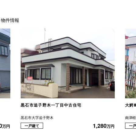
物件情報
黒石市追子野木一丁目中古住宅
大鰐
黒石市大字追子野木
南津
0
1,280
一戸建て
一
万円
万円