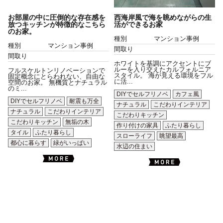
お部屋の中に圧倒的な存在感を
西海岸風で海を眺めながらの生
放つキッチンが特徴的なこちら
活ができるお家
のお家。
種別
マンション事例
種別
マンション事例
間取り
間取り
ホワイトを基調にアクセントにブ
ルーを入り交えたカルフォルニア
フルスケルトンリノベーションで
スタイル。 海が見える環境をフル
固定概念にとらわれない、自由な
に活...
空間のお家。 無機質とナチュラル
のミ...
DIYでセルフリノベ
カフェ風
DIYでセルフリノベ
耐震も万全
ナチュラル
こだわりインテリア
ナチュラル
こだわりインテリア
こだわりキッチン
こだわりキッチン
無垢の木
作り付けの家具
ふたり暮らし
タイル
ふたり暮らし
スローライフ
眺望最高
都心に暮らす
緑がいっぱい
水辺の住まい