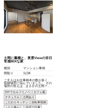
土間に書棚と、夜景Viewの非日
常感MIXな家
種別
マンション事例
間取り
1LDK
ご主人はお仕事柄本の数が多く、
収納場所に悩んでいました。 その
場所の答えは...まさかの土間？...
DIYでセルフリノベ
カフェ風
ナチュラル
土間あり
こだわりキッチン
自転車収納
ふたり暮らし
自宅で仕事