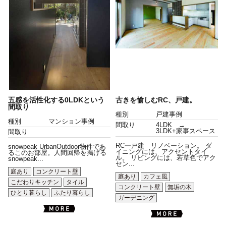
五感を活性化する0LDKという
古きを愉しむRC、戸建。
間取り
種別
戸建事例
種別
マンション事例
間取り
4LDK →
3LDK+家事スペース
間取り
RC一戸建 リノベーション。 ダ
snowpeak UrbanOutdoor物件であ
イニングには、アクセントタイ
るこのお部屋。人間回帰を掲げる
ル。 リビングには、若草色でアク
snowpeak...
セン...
庭あり
コンクリート壁
庭あり
カフェ風
こだわりキッチン
タイル
コンクリート壁
無垢の木
ひとり暮らし
ふたり暮らし
ガーデニング