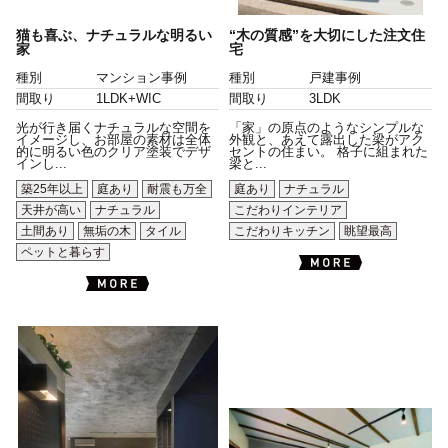
猫も喜ぶ、ナチュラルな明るい
“木の質感”を大切にした注文住
家
宅
種別
マンション事例
種別
戸建事例
間取り
1LDK+WIC
間取り
3LDK
光が行き届くナチュラルな空間を
「家」の原点のようなシンプルな
イメージし、お部屋の素材は全体
外観と、あえて露出した梁がアク
的に明るい色のクリア塗装でデザ
セントの住まい。 格子に組まれた
インし...
梁と...
築25年以上
庭あり
耐震も万全
庭あり
ナチュラル
天井が高い
ナチュラル
こだわりインテリア
土間あり
無垢の木
タイル
こだわりキッチン
眺望最高
ペットと暮らす