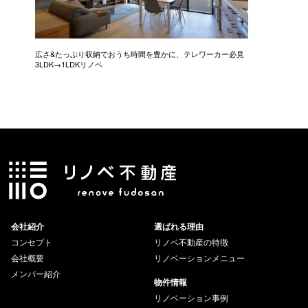
広さ&たっぷり収納でおうち時間を豊かに、テレワーカー必見
モデルは
3LDK→1LDKリノベ
にこだわっ
会社紹介
選ばれる理由
コンセプト
リノベ不動産の特徴
会社概要
リノベーションメニュー
メンバー紹介
物件情報
リノベーション事例