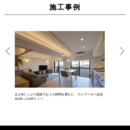
施工事例
広さ&たっぷり収納でおうち時間を豊かに、テレワーカー必見
モデルは
3LDK→1LDKリノベ
にこだわっ