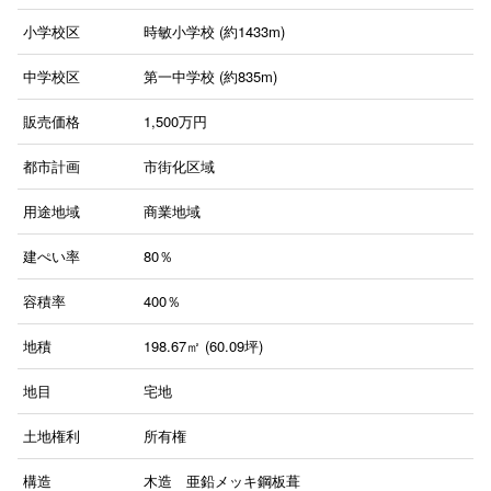
小学校区
時敏小学校 (約1433m)
中学校区
第一中学校 (約835m)
販売価格
1,500
万円
都市計画
市街化区域
用途地域
商業地域
建ぺい率
80％
容積率
400％
地積
198.67㎡ (60.09坪)
地目
宅地
土地権利
所有権
構造
木造 亜鉛メッキ鋼板葺