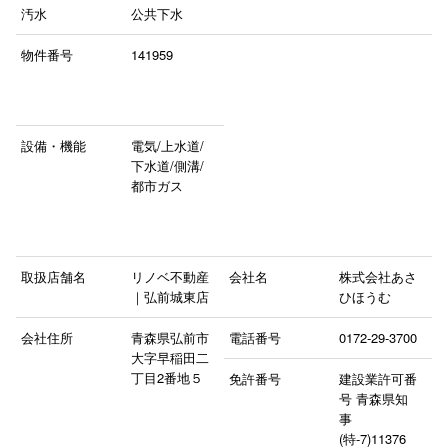
汚水
公共下水
物件番号
141959
設備・機能
電気/上水道/
下水道/側溝/
都市ガス
取扱店舗名
リノベ不動産
会社名
株式会社あさ
｜弘前城東店
ひほうむ
会社住所
青森県弘前市
電話番号
0172-29-3700
大字早稲田二
丁目2番地５
免許番号
建設業許可番
号 青森県知
事
(特-7)11376