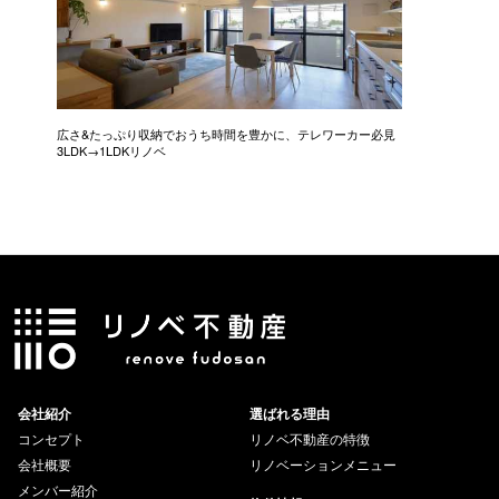
広さ&たっぷり収納でおうち時間を豊かに、テレワーカー必見
モデルは
3LDK→1LDKリノベ
にこだわっ
会社紹介
選ばれる理由
コンセプト
リノベ不動産の特徴
会社概要
リノベーションメニュー
メンバー紹介