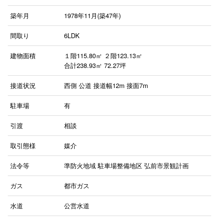
築年月
1978年11月(築47年)
間取り
6LDK
建物面積
１階115.80㎡
２階123.13㎡
合計238.93㎡ 72.27坪
接道状況
西側 公道 接道幅12m 接面7m
駐車場
有
引渡
相談
取引態様
媒介
法令等
準防火地域
駐車場整備地区
弘前市景観計画
ガス
都市ガス
水道
公営水道