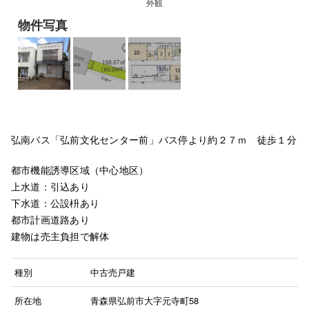
外観
物件写真
弘南バス「弘前文化センター前」バス停より約２７ｍ 徒歩１分
都市機能誘導区域（中心地区）
上水道：引込あり
下水道：公設枡あり
都市計画道路あり
建物は売主負担で解体
種別
中古売戸建
所在地
青森県弘前市大字元寺町58