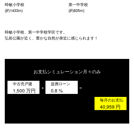
時敏小学校
第一中学校
(約1433m)
(約835m)
時敏小学校、第一中学校学区です。
弘前公園が近く、豊かな自然が身近に感じられます！
お支払シミュレーション
月々のみ
中古売戸建
提携ローン
+
=
1,500
万円
0.8
%
毎月のお支払
40,959
円