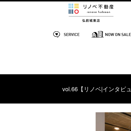
SERVICE
NOW ON SAL
vol.66【リノベ|イ