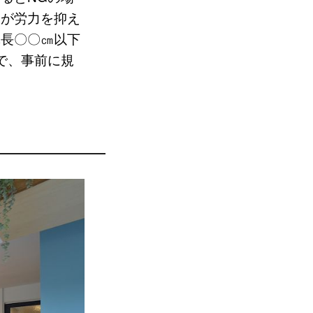
うが労力を抑え
体長〇〇㎝以下
で、事前に規