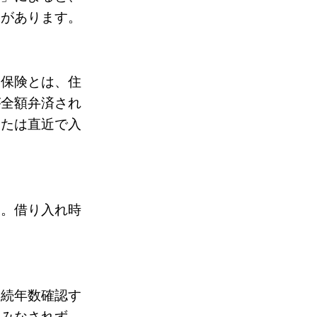
目があります。
命保険とは、住
が全額弁済され
または直近で入
す。借り入れ時
勤続年数確認す
はみなされず、