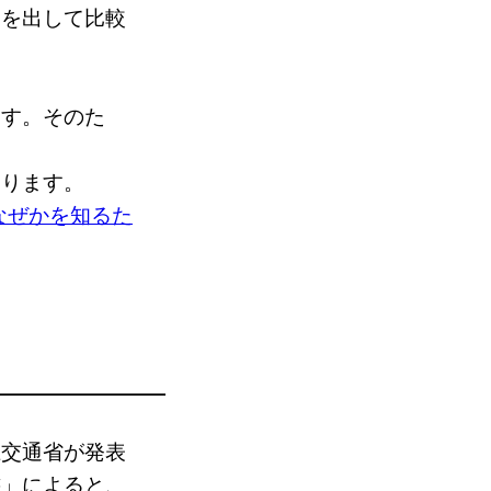
査を出して比較
ます。そのた
あります。
なぜかを知るた
土交通省が発表
書」によると、