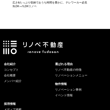
広さ&たっぷり収納でおうち時間を豊かに、テレワーカー必見
モデルは
3LDK→1LDKリノベ
にこだわっ
会社紹介
選ばれる理由
コンセプト
リノベ不動産の特徴
会社概要
リノベーションメニュー
メンバー紹介
物件情報
リノベーション事例
イベント情報
採用情報
メディア掲載