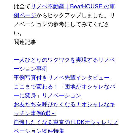
は全て
リノベ不動産｜BeatHOUSE の事
例ページ
からピックアップしました。リ
ノベーションの参考にしてみてくださ
い。
関連記事
一人ひとりのワクワクを実現するリノベ
ーション事例
事例写真付きリノベ先輩インタビュー
ここまで変わる！「団地がオシャレなバ
ーに変身」リノベーション
お友だちを呼びたくなる！オシャレなキ
ッチン事例6選～
自慢したくなる東京の1LDKオシャレリノ
ベーション物件特集